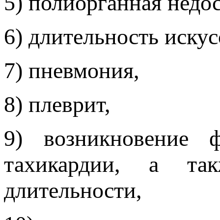
5) полиорганная недос
6) длительность иску
7) пневмония,
8) плеврит,
9) возникновение ф
тахикардии, а та
длительности,