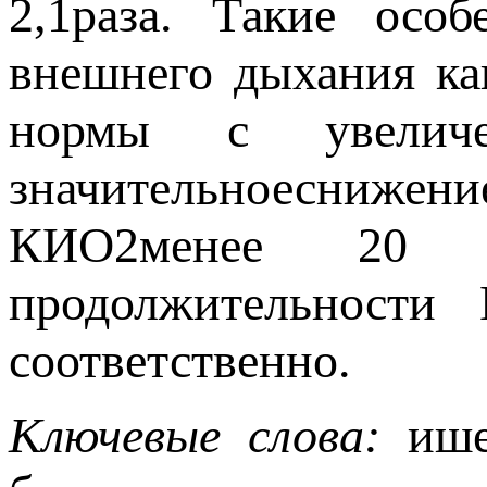
2,1раза. Такие осо
внешнего дыхания к
нормы с увелич
значительноеснижен
КИO2менее 20 м
продолжительност
соответственно.
Ключевые слова:
ише