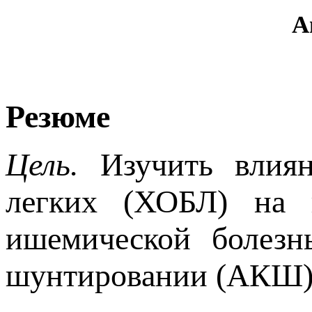
А
Резюме
Цель.
Изучить влия
легких (ХОБЛ) на 
ишемической болезн
шунтировании (АКШ)