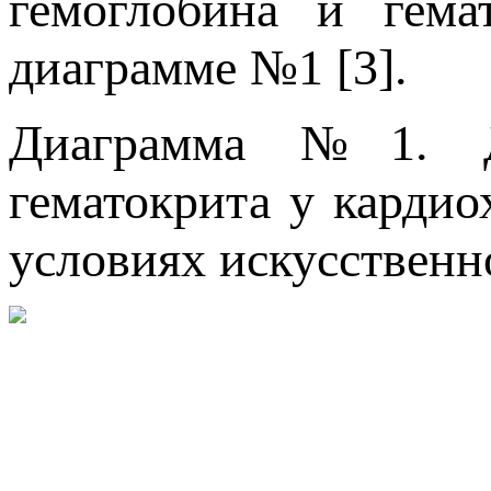
гемоглобина и гем
диаграмме №1 [3].
Диаграмма №1. Ди
гематокрита у карди
условиях искусственн