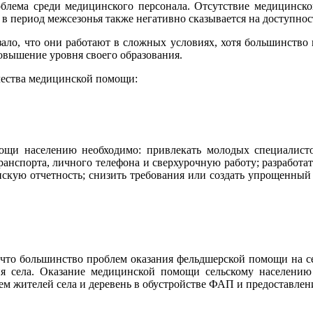
облема среди медицинского персонала. Отсутствие медицинск
в период межсезонья также негативно сказывается на доступнос
ло, что они работают в сложных условиях, хотя большинство 
овышение уровня своего образования.
чества медицинской помощи:
щи населению необходимо: привлекать молодых специалистов,
ранспорта, личного телефона и сверхурочную работу; разработ
нскую отчетность; снизить требования или создать упрощенны
что большинство проблем оказания фельдшерской помощи на се
я села. Оказание медицинской помощи сельскому населению 
ем жителей села и деревень в обустройстве ФАП и предоставлен