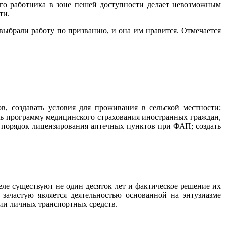
ого работника в зоне пешей доступности делает невозможным
ти.
выбрали работу по призванию, и она им нравится. Отмечается
 создавать условия для проживания в сельской местности;
ать программу медицинского страхования иностранных граждан,
й порядок лицензирования аптечных пунктов при ФАП; создать
ле существуют не один десяток лет и фактическое решение их
зачастую является деятельностью основанной на энтузиазме
ии личных транспортных средств.