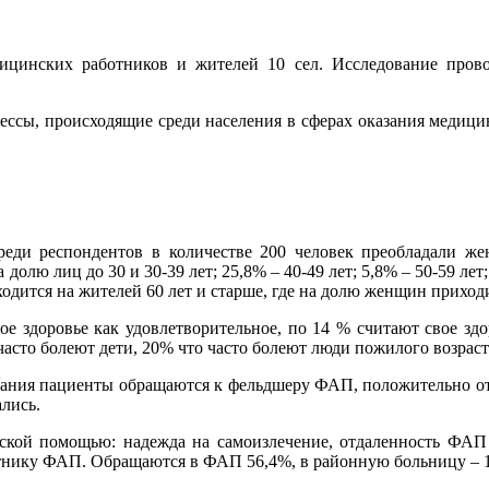
цинских работников и жителей 10 сел. Исследование прово
ессы, происходящие среди населения в сферах оказания медиц
среди респондентов в количестве 200 человек преобладали 
 долю лиц до 30 и 30-39 лет; 25,8% – 40-49 лет; 5,8% – 50-59 л
одится на жителей 60 лет и старше, где на долю женщин приход
е здоровье как удовлетворительное, по 14 % считают свое зд
асто болеют дети, 20% что часто болеют люди пожилого возраст
евания пациенты обращаются к фельдшеру ФАП, положительно отв
ались.
ской помощью: надежда на самоизлечение, отдаленность ФАП
тнику ФАП. Обращаются в ФАП 56,4%, в районную больницу – 1