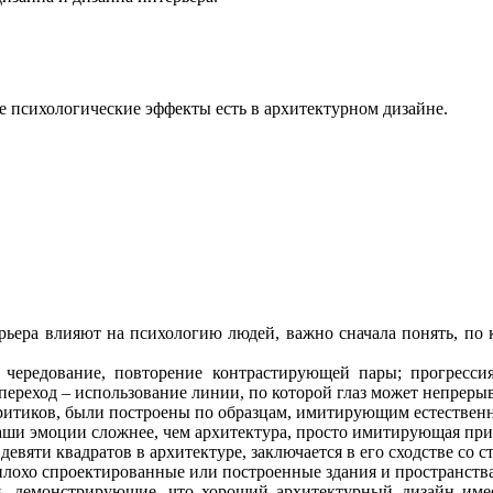
е психологические эффекты есть в архитектурном дизайне.
рьера влияют на психологию людей, важно сначала понять, по 
 чередование, повторение контрастирующей пары; прогресси
ереход – использование линии, по которой глаз может непрерыв
итиков, были построены по образцам, имитирующим естественн
наши эмоции сложнее, чем архитектура, просто имитирующая пр
вяти квадратов в архитектуре, заключается в его сходстве со с
 плохо спроектированные или построенные здания и пространств
я, демонстрирующие, что хороший архитектурный дизайн имее