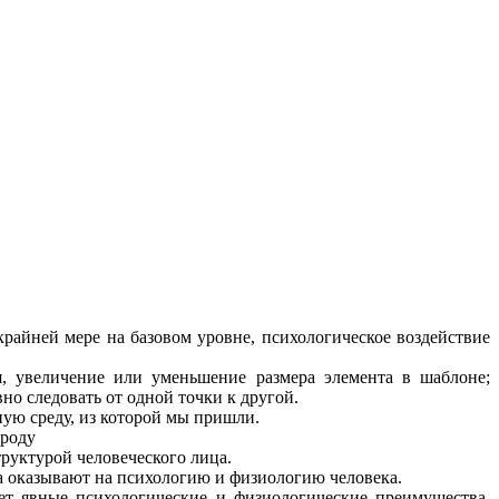
крайней мере на базовом уровне, психологическое воздействие
я, увеличение или уменьшение размера элемента в шаблоне;
но следовать от одной точки к другой.
ую среду, из которой мы пришли.
ироду
труктурой человеческого лица.
а оказывают на психологию и физиологию человека.
т явные психологические и физиологические преимущества,