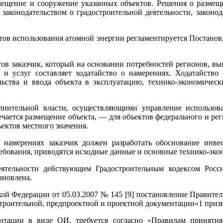
змещение и сооружение указанных объектов. Решения о разме
 законодательством о градостроительной деятельности, закон
ов использования атомной энергии регламентируется Постанов
в заказчик, который на основании потребностей регионов, вы
 и услуг составляет ходатайство о намерениях. Ходатайств
льства и ввода объекта в эксплуатацию, технико-экономическ
лнительной власти, осуществляющими управление использов
чается размещение объекта, — для объектов федерального и рег
ектов местного значения.
о намерениях заказчик должен разработать обоснование инве
ребования, приводятся исходные данные и основные технико-эко
ятельности действующим Градостроительным кодексом Росси
ановлена.
кой Федерации от 05.03.2007 № 145 [9] постановление Правител
строительной, предпроектной и проектной документации»1 приз
ентации в виде ОИ, требуется согласно «Правилам принят