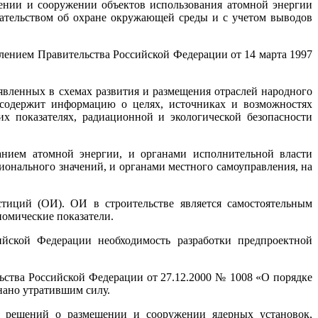
щении и сооружении объектов использования атомной энергии
одательством об охране окружающей среды и с учетом выводов
лением Правительства Российской Федерации от 14 марта 1997
явленных в схемах развития и размещения отраслей народного
о содержит информацию о целях, источниках и возможностях
их показателях, радиационной и экологической безопасности
анием атомной энергии, и органами исполнительной власти
ионального значений, и органами местного самоуправления, на
стиций (ОИ). ОИ в строительстве является самостоятельным
номические показатели.
йской Федерации необходимость разработки предпроектной
ьства Российской Федерации от 27.12.2000 № 1008 «О порядке
нано утратившим силу.
ия решений о размещении и сооружении ядерных установок,