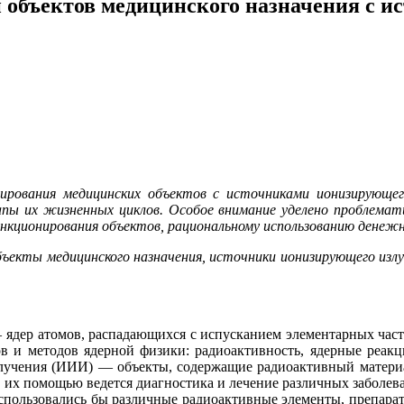
и объектов медицинского назначения с 
ирования медицинских объектов с источниками ионизирующег
пы их жизненных циклов. Особое внимание уделено проблемат
ункционирования объектов, рациональному использованию денежн
ъекты медицинского назначения, источники ионизирующего излу
 ядер атомов, распадающихся с испусканием элементарных част
тов и методов ядерной физики: радиоактивность, ядерные реак
лучения (ИИИ) — объекты, содержащие радиоактивный материа
их помощью ведется диагностика и лечение различных заболева
 использовались бы различные радиоактивные элементы, препар