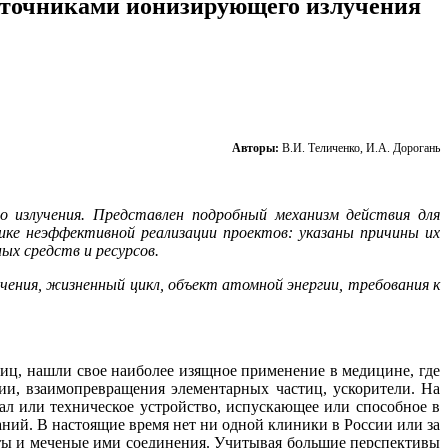
источниками ионизирующего излучения
Авторы:
В.И. Теличенко, И.А. Дорогань
о излучения. Представлен подробный механизм действия для
ике неэффективной реализации проектов: указаны причины их
ых средств и ресурсов.
чения, жизненный цикл, объект атомной энергии, требования к
иц, нашли свое наиболее изящное применение в медицине, где
ции, взаимопревращения элементарных частиц, ускорители. На
л или техническое устройство, испускающее или способное в
ний. В настоящие время нет ни одной клиники в России или за
аты и меченые ими соединения. Учитывая большие перспективы