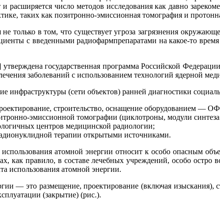
т и расширяется число методов исследования как давно зареком
тике, таких как позитронно-эмиссионная томография и протонная
не только в том, что существует угроза загрязнения окружающей 
ациенты с введенными радиофармпрепаратами на какое-то время
 утверждена государственная программа Российской Федерации «
 лечения заболеваний с использованием технологий ядерной мед
 инфраструктуры (сети объектов) ранней диагностики социаль
(проектирование, строительство, оснащение оборудованием — 
зитронно-эмиссионной томографии (циклотроны, модули синтеза
ологичных центров медицинской радиологии;
 радионуклидной терапии открытыми источниками.
использования атомной энергии относит к особо опасным объек
, как правило, в составе лечебных учреждений, особо остро вс
та использования атомной энергии.
ии — это размещение, проектирование (включая изыскания), стр
сплуатации (закрытие) (рис.).