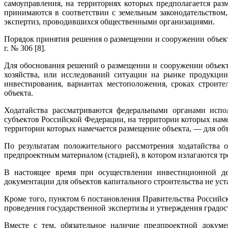
самоуправления, на территориях которых предполагается ра
принимаются в соответствии с земельным законодательством,
экспертиз, проводившихся общественными организациями.
Порядок принятия решения о размещении и сооружении объект
г. № 306 [8].
Для обоснования решений о размещении и сооружении объекто
хозяйства, или исследований ситуации на рынке продукции
инвестирования, вариантах местоположения, сроках строите
объекта.
Ходатайства рассматриваются федеральными органами испо
субъектов Российской Федерации, на территории которых наме
территории которых намечается размещение объекта, — для объ
По результатам положительного рассмотрения ходатайства 
предпроектным материалом (стадией), в котором излагаются т
В настоящее время при осуществлении инвестиционной де
документации для объектов капитального строительства не уст
Кроме того, пунктом 6 постановления Правительства Российс
проведения государственной экспертизы и утверждения градо
Вместе с тем, обязательное наличие предпроектной докум