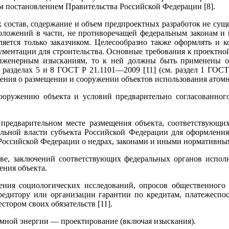
 постановлением Правительства Российской Федерации [8].
состав, содержание и объем предпроектных разработок не сущ
 положений в части, не противоречащей федеральным законам и
еляется только заказчиком. Целесообразно также оформлять и 
нтации для строительства. Основные требования к проектной 
инженерным изысканиям, то к ней должны быть применены 
в разделах 5 и 8 ГОСТ Р 21.1101—2009 [11] (см. раздел 1 ГОС
ения о размещении и сооружении объектов использования атом
оружению объекта и условий предварительно согласованного
редварительном месте размещения объекта, соответствующих
ельной власти субъекта Российской Федерации для оформления 
 Российской Федерации о недрах, законами и иными нормативн
ве, заключений соответствующих федеральных органов испол
ения объекта.
ения социологических исследований, опросов общественного
кредитору или организации гарантии по кредитам, платежеспо
тором своих обязательств [11].
мной энергии — проектирование (включая изыскания).