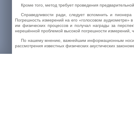
Кроме того, метод требует проведения предварительной
Справедливости ради, следует вспомнить и пионера
Погрешность измерений на его «голосовом аудиометре» в
им физических процессов и получал награды за перспек
нерешённой проблемой высокой погрешности измерений, что
По нашему мнению, важнейшим информационным носител
рассмотрения известных физических акустических законом
Рис. 1. На фазовом графике амплитудной огибающей 6 звук
3 – фаза перехода звука в установившееся состояние; фаз
последовать новая фаза атаки.
Уникальность голоса
Аудиосистема источника звуковых колебаний голоса чел
тей
циркулирующей в ней кровью. При изменении химическог
иа-