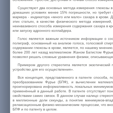
Существуют два основных метода измерения глюкозы в к
домашних условиях менее 15% погрешности, но требует 
маркера - индикатора «много или мало» сахара в крови. 
этих статьях, в качестве физического метода измерений
неинвазивного способа измерения содержания сахара в кр
или запуску адронного коллайдера.
Голос является важным источником информации о сост
полиграф, основанный на анализе голоса, голосовой спирт
содержании глюкозы в крови, является, по нашему мнению
более 200 лет назад математиком Жаном Батистом Фурье 
позволял решать сложные уравнения физики, описывающи
Примером другого стереотипа является экзотический
устройство для его осуществления».
Вся концепция, представленного в патенте способа, 
преобразованием Фурье (БПФ), и вычислении математ
проигнорирована информативность локальных минимумов в
применённый в данный работе. В патенте отсутствует по
свойствами самих связок. В данном случае налицо стереот
в миллионные доли секунды, а понятие минимумов-впад
релаксационным физико-механическим процессам, что внос
БПФ и по патенту в целом.