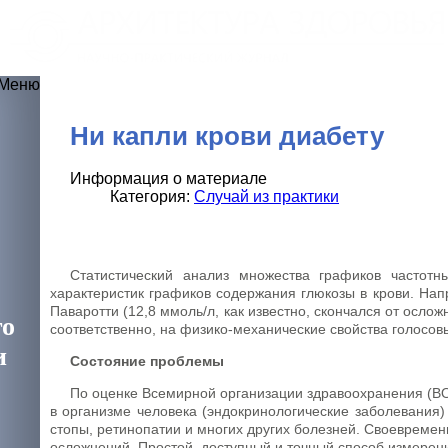
Ни капли крови диабету
Информация о материале
Категория:
Случай из практики
Статистический анализ множества графиков частотн
ния
характеристик графиков содержания глюкозы в крови. Нап
Паваротти (12,8 ммоль/л, как известно, скончался от осл
го
соответственно, на физико-механические свойства голосовы
и
Состояние проблемы
По оценке Всемирной организации здравоохранения (ВО
в организме человека (эндокринологические заболевания)
стопы, ретинопатии и многих других болезней. Своевреме
осложнений. Простой, доступный и точный способ измерен