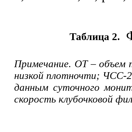
Ф
Таблица 2.
Примечание. ОТ – объем
низкой плотночти; ЧСС-2
данным суточного мони
скорость клубочковой фи