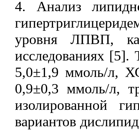
4. Анализ липидн
гипертриглицерид
уровня ЛПВП, ка
исследованиях [5].
5,0±1,9 ммоль/л, 
0,9±0,3 ммоль/л, т
изолированной ги
вариантов дислипид