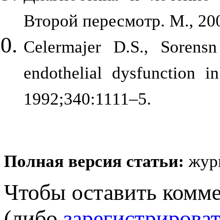
Второй пересмотр. М., 200
Celermajer D.S., Sorens
endothelial dysfunction in
1992;340:1111–5.
Полная версия статьи:
жур
Чтобы оставить комм
(либо
зарегистрироват