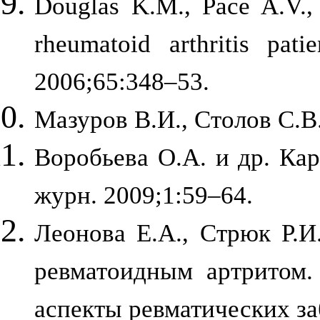
Douglas K.M., Pace A.V., 
rheumatoid arthritis pa
2006;65:348–53.
Мазуров В.И., Столов С.В.
Воробьева О.А. и др. Ка
журн. 2009;1:59–64.
Леонова Е.А., Стрюк Р.
ревматоидным артритом.
аспекты ревматических за