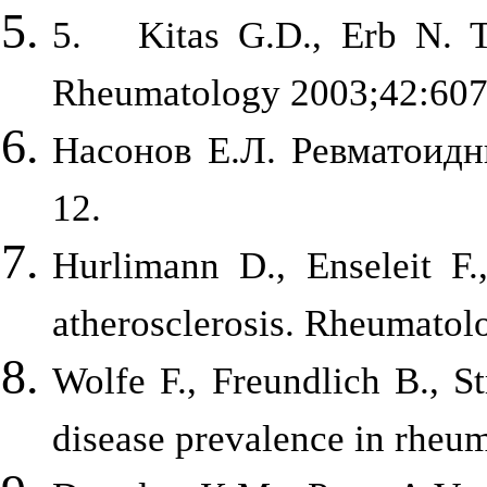
5. Kitas G.D., Erb N. Tac
Rheumatology 2003;42:607
Насонов Е.Л. Ревматоидн
12.
Hurlimann D., Enseleit F.
atherosclerosis. Rheumatol
Wolfe F., Freundlich B., S
disease prevalence in rheu