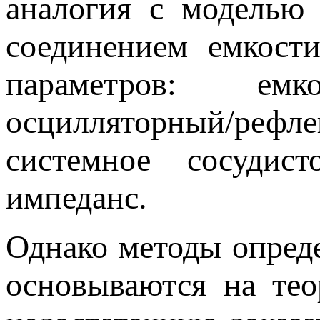
аналогия с моделью 
соединением емкост
параметров: емк
осцилляторный/реф
системное сосудис
импеданс.
Однако методы опред
основываются на те