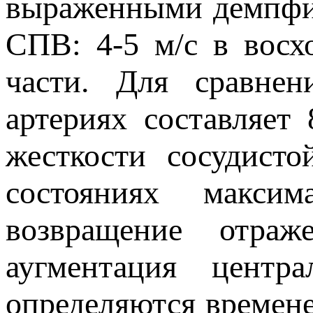
выраженными демпфир
СПВ: 4-5 м/с в восх
части. Для сравне
артериях составляет 
жесткости сосудист
состояниях макси
возвращение отра
аугментация центр
определяются времене