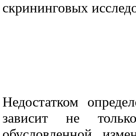
скрининговых исслед
Недостатком опреде
зависит не тольк
обусловленной изме