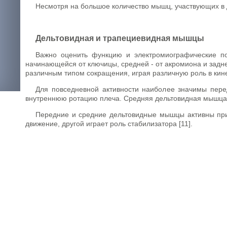
Несмотря на большое количество мышц, участвующих в 
Дельтовидная и трапециевидная мышцы
Важно оценить функцию и электромиографические по
начинающейся от ключицы, средней - от акромиона и задне
различным типом сокращения, играя различную роль в кинем
Для повседневной активности наиболее значимы пер
внутреннюю ротацию плеча. Средняя дельтовидная мышца и
Передние и средние дельтовидные мышцы активны при 
движение, другой играет роль стабилизатора [11].
Трапециевидная мышца состоит из трёх частей: верхн
лопатки и её стабилизации. Верхняя часть вращает, привод
Результаты электромиографических исследований показ
до 80 градусов [12] и сгибании плеча до 90 градусов [19].
Нами была предложена методика исследования движени
мозгового кровообращения [7]. Но до сих пор не существу
тей
иа-