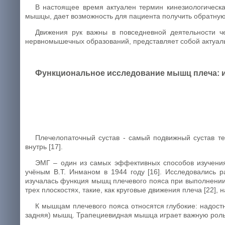
В настоящее время актуален термин кинезиологическ
мышцы, дает возможность для пациента получить обратную 
Движения рук важны в повседневной деятельности ч
нервномышечных образований, представляет собой актуал
Функциональное исследование мышц плеча: и
Плечелопаточный сустав - самый подвижный сустав те
внутрь [17].
ЭМГ – один из самых эффективных способов изучени
учёным В.Т. Инманом в 1944 году [16]. Исследовались 
изучалась функция мышц плечевого пояса при выполнении 
трех плоскостях, такие, как круговые движения плеча [22],
К мышцам плечевого пояса относятся глубокие: надост
задняя) мышц. Трапециевидная мышца играет важную роль