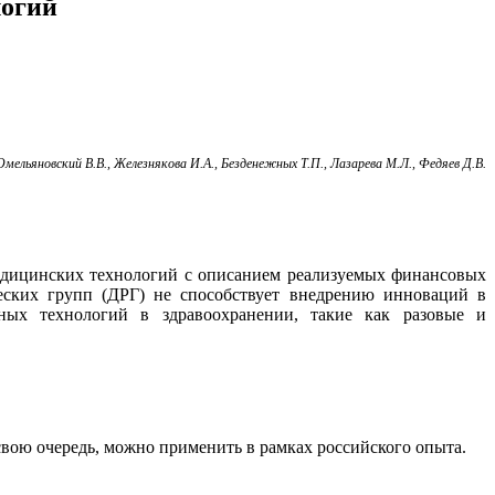
логий
Омельяновский В.В., Железнякова И.А., Безденежных Т.П., Лазарева М.Л., Федяев Д.В.
едицинских технологий с описанием реализуемых финансовых
еских групп (ДРГ) не способствует внедрению инноваций в
ных технологий в здравоохранении, такие как разовые и
свою очередь, можно применить в рамках российского опыта.