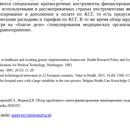
яются специальные краткосрочные инструменты финансирован
о используемыми в рассматриваемых странах инструментами яв
ансирование в дополнение к оплате по КСГ, то есть преду
ческими расходами и тарифом по КСГ. В то же время обзор з
отря на «благое дело» стимулирования медицинских органи
дравоохранение.
s in healthcare and resulting generic implementation framework. Health Research Policy and Sy
cations for Medical Technology. Washington. 1983.
irs. 2001; 20 (5): 11–29.
 technological innovation in 12 European countries. Value in Health. 2011; 14 (8): 1166–11
 hospital stays with a large variability in the care process. Belgian Health Care Knowledge 
ЛазареваМ.Л., ФедяевД.В. Обзор зарубежного опыта финансирования инновационны
omika.2020.055
(либо
зарегистрироваться
)