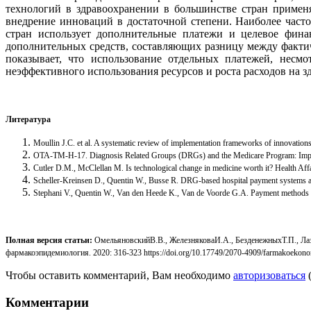
технологий в здравоохранении в большинстве стран примен
внедрение инноваций в достаточной степени. Наиболее част
стран использует дополнительные платежи и целевое фин
дополнительных средств, составляющих разницу между факти
показывает, что использование отдельных платежей, несм
неэффективного использования ресурсов и роста расходов на з
Литература
Moullin J.C. et al. A systematic review of implementation frameworks of innovation
OTA-TM-H-17. Diagnosis Related Groups (DRGs) and the Medicare Program: Impli
Cutler D.M., McClellan M. Is technological change in medicine worth it? Health Affa
Scheller-Kreinsen D., Quentin W., Busse R. DRG-based hospital payment systems and
Stephani V., Quentin W., Van den Heede K., Van de Voorde G.A. Payment methods for
Полная
версия
статьи
:
ОмельяновскийВ.В., ЖелезняковаИ.А., БезденежныхТ.П., 
фармакоэпидемиология. 2020: 316-323 https://doi.org/10.17749/2070-4909/farmakoekon
Чтобы оставить комментарий, Вам необходимо
авторизоваться
Комментарии