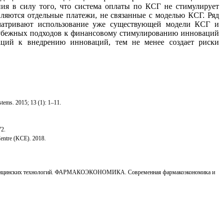
ия в силу того, что система оплаты по КСГ не стимулирует
ляются отдельные платежи, не связанные с моделью КСГ. Ряд
сматривают использование уже существующей модели КСГ и
арубежных подходов к финансовому стимулированию инноваций
заций к внедрению инноваций, тем не менее создает риски
stems. 2015; 13 (1): 1–11.
72.
Centre (KCE). 2018.
х медицинских технологий. ФАРМАКОЭКОНОМИКА. Современная фармакоэкономика и