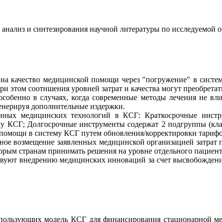
 анализ и синтезирования научной литературы по исследуемой о
на качество медицинской помощи через "погружение" в систе
ри этом соотншения уровней затрат и качества могут преобретат
собенно в случаях, когда современные методы лечения не вли
генерируя дополнительные издержки.
ных медицинских технологий в КСГ: Краткосрочные инстру
му КСГ; Долгосрочные инструменты содержат 2 подгруппы (кла
омощи в систему КСГ путем обновления/корректировки тарифо
ивное возмещение заявленных медицинской организацией затра
торым странам принимать решения на уровне отдельного пациент
вуют внедрению медицинских инноваций за счет высвобождени
использующих модель КСГ для финансирования стационарной 