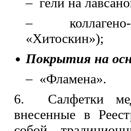
– гели на лавсан
– коллагено-х
«Хитоскин»);
Покрытия на осн
– «Фламена».
6. Салфетки мед
внесенные в Реест
собой традицион