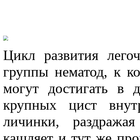
Цикл развития легоч
группы нематод, к к
могут достигать в 
крупных цист внут
личинки, раздража
кашляет и тут же пр