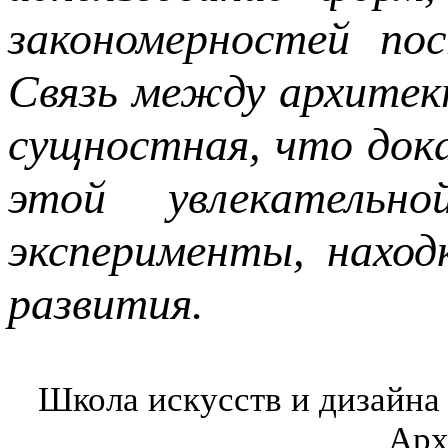
закономерностей по
Связь между архитект
сущностная, что док
этой увлекательн
эксперименты, наход
развития.
Школа искусств и дизайна
Арх