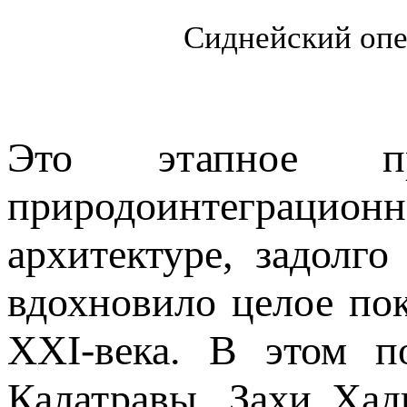
Сиднейский опер
Это этапное пр
природоинтеграци
архитектуре, задолг
вдохновило целое пок
XXI-века. В этом п
Калатравы, Захи Хад