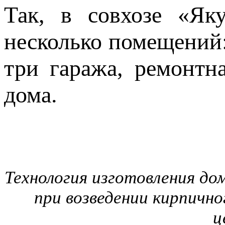
Так, в совхозе «Як
несколько помещений:
три гаража, ремонтн
дома.
Технология изготовления дом
при возведении кирпичн
ц